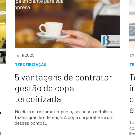
17/11/2025
17
TERCEIRIZAÇÃO
TE
5 vantagens de contratar
T
gestão de copa
i
terceirizada
e
e
No dia a dia de uma empresa, pequenos detalhes
?
fazem grande diferença. A copa corporativa é um
To
desses pontos...
co
e
li