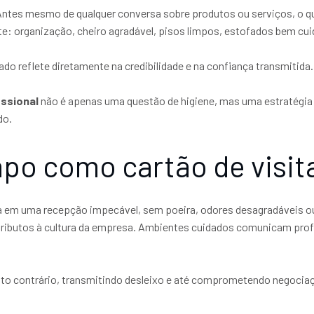
Antes mesmo de qualquer conversa sobre produtos ou serviços, o qu
e: organização, cheiro agradável, pisos limpos, estofados bem cu
o reflete diretamente na credibilidade e na confiança transmitida.
issional
não é apenas uma questão de higiene, mas uma estratégia 
do.
po como cartão de visit
ra em uma recepção impecável, sem poeira, odores desagradáveis o
ibutos à cultura da empresa. Ambientes cuidados comunicam profi
feito contrário, transmitindo desleixo e até comprometendo negoci