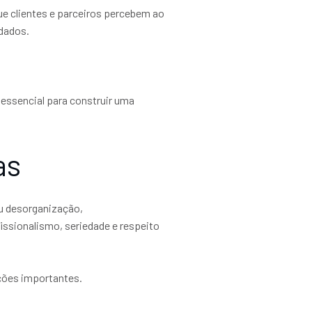
e clientes e parceiros percebem ao
idados.
essencial para construir uma
as
u desorganização,
ssionalismo, seriedade e respeito
ações importantes.