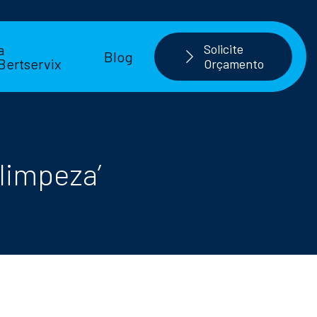
a
Solicite
Blog
Bertservix
Orçamento
 limpeza’