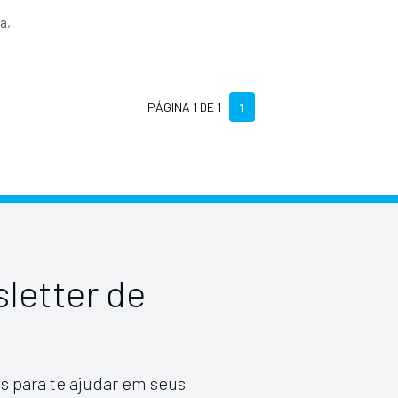
a,
PÁGINA 1 DE 1
1
letter de
s para te ajudar em seus